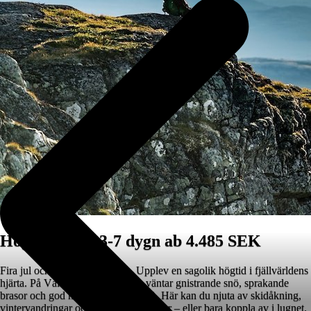
Högtidspaket 3-7 dygn ab 4.485 SEK
Fira jul och nyår i Vålådalen – Upplev en sagolik högtid i fjällvärldens
hjärta. På Vålådalens Fjällstation väntar gnistrande snö, sprakande
brasor och god mat i gemytlig miljö. Här kan du njuta av skidåkning,
vintervandringar och stjärnklara kvällar – eller bara koppla av i lugnet.