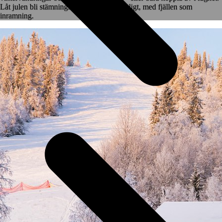
Låt julen bli stämningsfull och nyåret festligt, med fjällen som
inramning.