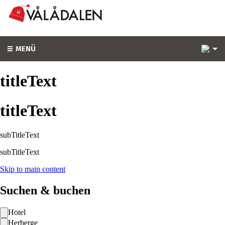
3
MENÜ
titleText
titleText
subTitleText
subTitleText
Skip to main content
Suchen & buchen
Hotel
Herberge