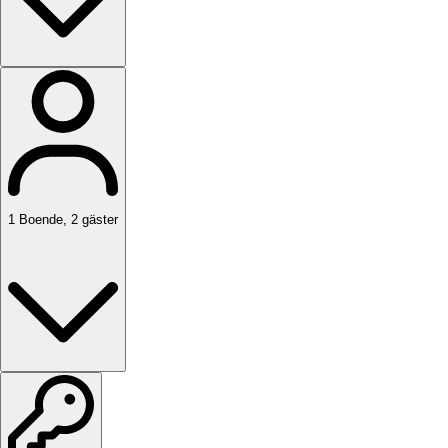
1
Boende
,
2
gäster