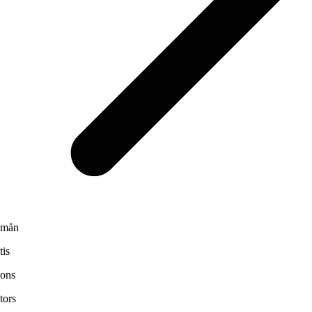
mån
tis
ons
tors