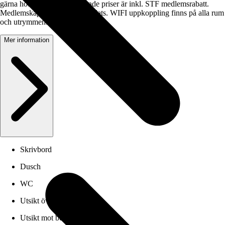
gärna hotellet. Samtliga boende priser är inkl. STF medlemsrabatt.
Medlemskap kan tecknas på plats. WIFI uppkoppling finns på alla rum
och utrymmen.
Mer information
Skrivbord
Dusch
WC
Utsikt över trädgård
Utsikt mot berg