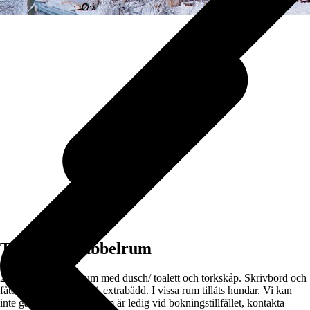
Tipshuset dubbelrum
2 enkelsängar, badrum med dusch/ toalett och torkskåp. Skrivbord och
fåtöljer. Utrymme för 1 extrabädd. I vissa rum tillåts hundar. Vi kan
inte garantera att hundrum är ledig vid bokningstillfället, kontakta