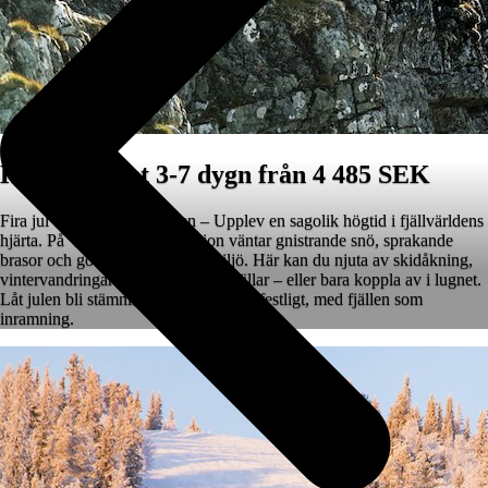
Högtidspaket 3-7 dygn från 4 485 SEK
Fira jul och nyår i Vålådalen – Upplev en sagolik högtid i fjällvärldens
hjärta. På Vålådalens Fjällstation väntar gnistrande snö, sprakande
brasor och god mat i gemytlig miljö. Här kan du njuta av skidåkning,
vintervandringar och stjärnklara kvällar – eller bara koppla av i lugnet.
Låt julen bli stämningsfull och nyåret festligt, med fjällen som
inramning.