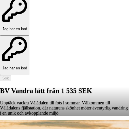
Jag har en kod
Jag har en kod
Sök
BV Vandra lätt från 1 535 SEK
Upptäck vackra Vålådalen till fots i sommar. Välkommen till
Vålådalens fjällstation, där naturens skönhet möter äventyrlig vandring
i en unik och avkopplande miljö.